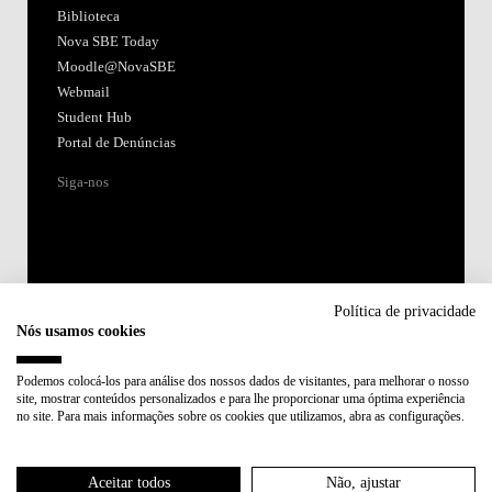
Biblioteca
Nova SBE Today
Moodle@NovaSBE
Webmail
Student Hub
Portal de Denúncias
Siga-nos
Política de privacidade
Nós usamos cookies
Acreditações:
Podemos colocá-los para análise dos nossos dados de visitantes, para melhorar o nosso
site, mostrar conteúdos personalizados e para lhe proporcionar uma óptima experiência
Membro de:
no site. Para mais informações sobre os cookies que utilizamos, abra as configurações.
Participa em:
Aceitar todos
Não, ajustar