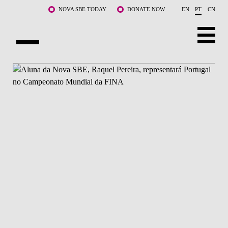
Saltar para o conteúdo principal
NOVA SBE TODAY
DONATE NOW
EN
PT
CN
SOBRE NÓS
CURSOS
DOCENTES E INVESTIGAÇÃO
COMUNIDADE
LIFE AT NOVA SBE
WHAT'S HAPPENING