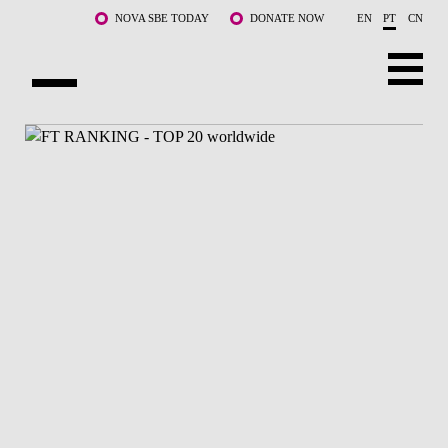
Saltar para o conteúdo principal
NOVA SBE TODAY
DONATE NOW
EN
PT
CN
SOBRE NÓS
CURSOS
DOCENTES E INVESTIGAÇÃO
COMUNIDADE
LIFE AT NOVA SBE
WHAT'S HAPPENING