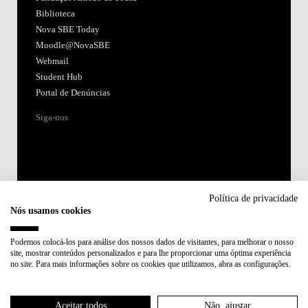
Biblioteca
Nova SBE Today
Moodle@NovaSBE
Webmail
Student Hub
Portal de Denúncias
Siga-nos
Política de privacidade
Nós usamos cookies
Acreditações:
Podemos colocá-los para análise dos nossos dados de visitantes, para melhorar o nosso
site, mostrar conteúdos personalizados e para lhe proporcionar uma óptima experiência
Membro de:
no site. Para mais informações sobre os cookies que utilizamos, abra as configurações.
Participa em:
Aceitar todos
Não, ajustar