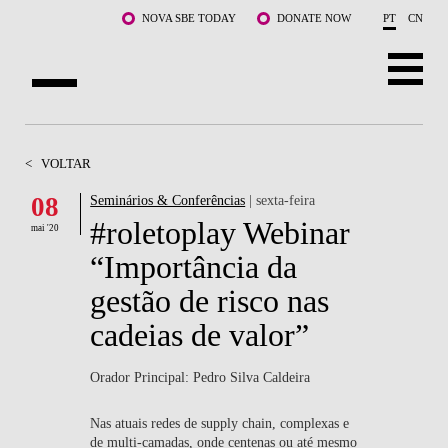
Saltar para o conteúdo principal
NOVA SBE TODAY
DONATE NOW
PT
CN
SOBRE NÓS
<
VOLTAR
CURSOS
08
Seminários & Conferências
| sexta-feira
#roletoplay Webinar
DOCENTES E INVESTIGAÇÃO
mai '20
“Importância da
COMUNIDADE
gestão de risco nas
LIFE AT NOVA SBE
cadeias de valor”
WHAT'S HAPPENING
Orador Principal: Pedro Silva Caldeira
Nas atuais redes de supply chain, complexas e
de multi-camadas, onde centenas ou até mesmo