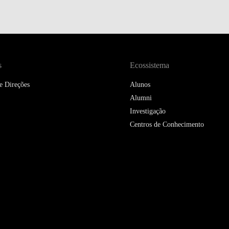
DOUBLE DEGREES
DIREITO & GESTÃO
DIREITO E ECONOMIA
DO MAR
s
Ecossistema
e Direções
DUAL DEGREE NYU
Alunos
Alumni
Investigação
Centros de Conhecimento