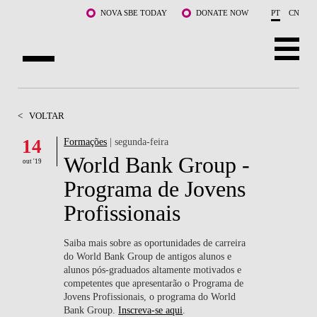
Saltar para o conteúdo principal
NOVA SBE TODAY
DONATE NOW
PT
CN
SOBRE NÓS
<
VOLTAR
CURSOS
14
Formações
| segunda-feira
World Bank Group -
DOCENTES E INVESTIGAÇÃO
out '19
Programa de Jovens
COMUNIDADE
Profissionais
LIFE AT NOVA SBE
Saiba mais sobre as oportunidades de carreira
do World Bank Group de antigos alunos e
WHAT'S HAPPENING
alunos pós-graduados altamente motivados e
competentes que apresentarão o Programa de
Jovens Profissionais, o programa do World
Bank Group.
Inscreva-se aqui
.