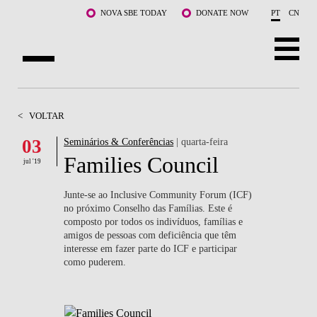
Saltar para o conteúdo principal
NOVA SBE TODAY
DONATE NOW
PT
CN
SOBRE NÓS
<
VOLTAR
CURSOS
03
Seminários & Conferências
| quarta-feira
Families Council
DOCENTES E INVESTIGAÇÃO
jul '19
COMUNIDADE
Junte-se ao Inclusive Community Forum (ICF)
no próximo Conselho das Famílias. Este é
composto por todos os indivíduos, famílias e
LIFE AT NOVA SBE
amigos de pessoas com deficiência que têm
interesse em fazer parte do ICF e participar
WHAT'S HAPPENING
como puderem.