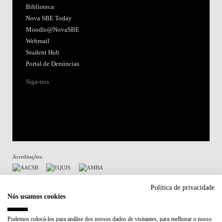
Biblioteca
Nova SBE Today
Moodle@NovaSBE
Webmail
Student Hub
Portal de Denúncias
Siga-nos
Acreditações:
Membro de:
Política de privacidade
Nós usamos cookies
Participa em:
Podemos colocá-los para análise dos nossos dados de visitantes, para melhorar o nosso