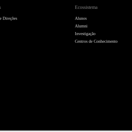
DOUBLE DEGREES
s
Ecossistema
DIREITO & GESTÃO
e Direções
Alunos
Alumni
DIREITO E ECONOMIA
Investigação
DO MAR
Centros de Conhecimento
DUAL DEGREE NYU