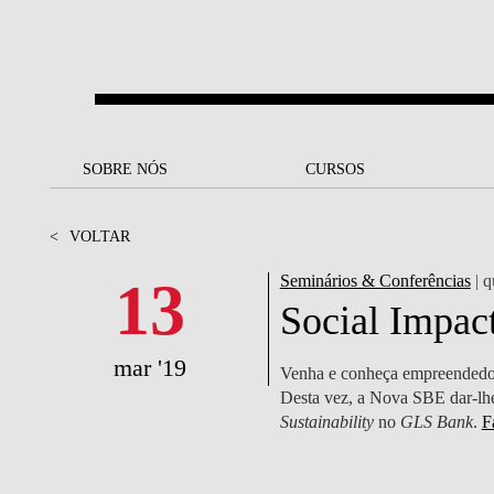
Saltar para o conteúdo principal
SOBRE NÓS
SOBRE NÓS
CURSOS
CURSOS
UM OLHAR SOBRE A NOVA
BOLSAS E
BACK
BACK
<
VOLTAR
SBE
FINANCIAMENTO
PROJETOS PARA UM
JUNTE-SE A NÓS
SOC
13
Seminários & Conferências
| q
A NOSSA MISSÃO
FUTURO MELHOR
CANDIDATURAS
Social Impac
DOCENTES E
A
A MARCA
SOCIAL EQUITY
INVESTIGADORES
LICENCIATURAS
mar '19
Venha e conheça empreendedores
INITIATIVE
B
Desta vez, a Nova SBE dar-lhe
QUALIDADE &
PEOPLE AND CULTURE
MESTRADOS
Sustainability
no
GLS Bank
.
F
ACREDITAÇÕES
FELLOWSHIP FOR
B
EXCELLENCE
DOUTORAMENTOS
SUSTENTABILIDADE
L