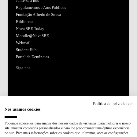
Junte-se a nós
Regulamentos e Atos Públicos
Fundação Alfredo de Sousa
Biblioteca
Nova SBE Today
Moodle@NovaSBE
Webmail
Student Hub
Portal de Denúncias
Siga-nos
Política de privacidade
Nós usamos cookies
Acreditações:
Podemos colocá-los para análise dos nossos dados de visitantes, para melhorar o nosso
site, mostrar conteúdos personalizados e para lhe proporcionar uma óptima experiência
Membro de:
no site. Para mais informações sobre os cookies que utilizamos, abra as configurações.