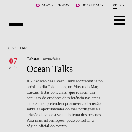
Saltar para o conteúdo principal
NOVA SBE TODAY
DONATE NOW
PT
CN
SOBRE NÓS
<
VOLTAR
CURSOS
07
Debates
| sexta-feira
Ocean Talks
DOCENTES E INVESTIGAÇÃO
jun '19
COMUNIDADE
A 2.ª edição das Ocean Talks acontecem já no
próximo dia 7 de junho, no Museu do Mar, em
Cascais.
Estas conversas, que reúnem um
LIFE AT NOVA SBE
conjunto de oradores de referência nas áreas
ambientais, pretendem promover a discussão
WHAT'S HAPPENING
sobre as oportunidades do mar português e a
criação de valor à volta do tema dos oceanos.
Para mais informações, pode consultar a
página oficial do evento
.