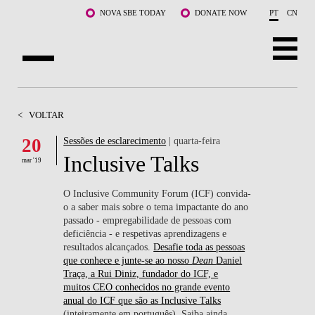
Saltar para o conteúdo principal
NOVA SBE TODAY
DONATE NOW
PT
CN
SOBRE NÓS
<
VOLTAR
CURSOS
20
Sessões de esclarecimento
| quarta-feira
Inclusive Talks
DOCENTES E INVESTIGAÇÃO
mar '19
COMUNIDADE
O Inclusive Community Forum (ICF) convida-
o a saber mais sobre o tema impactante do ano
passado - empregabilidade de pessoas com
LIFE AT NOVA SBE
deficiência - e respetivas aprendizagens e
resultados alcançados.
Desafie toda as pessoas
WHAT'S HAPPENING
que conhece
e junte-se ao nosso
Dean
Daniel
Traça, a Rui Diniz, fundador do ICF, e
muitos CEO conhecidos no grande evento
anual do ICF que são as Inclusive Talks
(inteiramente em português). Saiba ainda