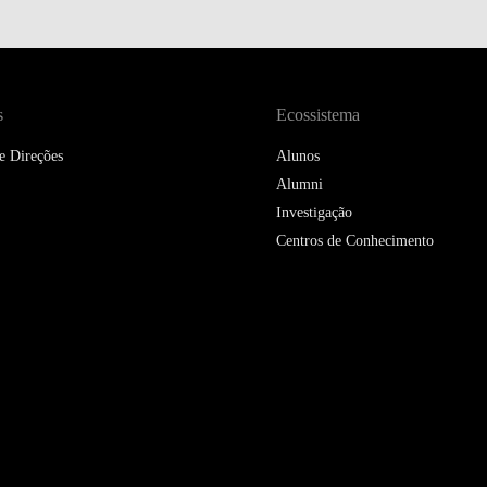
DOUBLE DEGREES
DIREITO & GESTÃO
DIREITO E ECONOMIA
s
Ecossistema
DO MAR
e Direções
Alunos
DUAL DEGREE NYU
Alumni
Investigação
Centros de Conhecimento