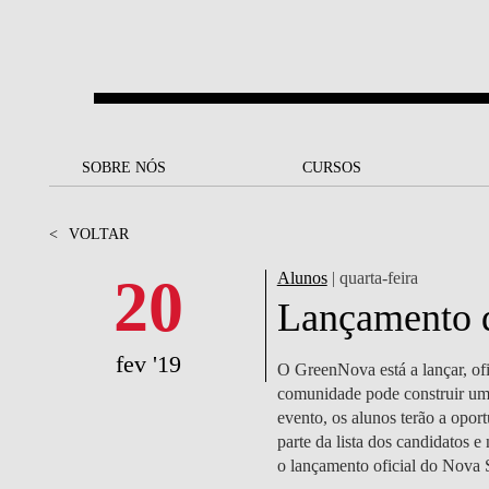
Saltar para o conteúdo principal
SOBRE NÓS
SOBRE NÓS
CURSOS
CURSOS
UM OLHAR SOBRE A NOVA
BOLSAS E
BACK
BACK
<
VOLTAR
SBE
FINANCIAMENTO
PROJETOS PARA UM
JUNTE-SE A NÓS
SOC
20
Alunos
| quarta-feira
A NOSSA MISSÃO
FUTURO MELHOR
CANDIDATURAS
Lançamento 
DOCENTES E
A
A MARCA
SOCIAL EQUITY
INVESTIGADORES
LICENCIATURAS
fev '19
O GreenNova está a lançar, o
INITIATIVE
B
comunidade pode construir u
QUALIDADE &
PEOPLE AND CULTURE
MESTRADOS
evento, os alunos terão a opo
ACREDITAÇÕES
FELLOWSHIP FOR
B
parte da lista dos candidatos 
EXCELLENCE
DOUTORAMENTOS
o lançamento oficial do Nova
SUSTENTABILIDADE
L