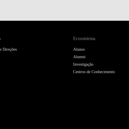
DOUBLE DEGREES
DIREITO & GESTÃO
DIREITO E ECONOMIA
DO MAR
s
Ecossistema
DUAL DEGREE NYU
e Direções
Alunos
Alumni
Investigação
Centros de Conhecimento