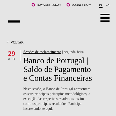
Saltar para o conteúdo principal
NOVA SBE TODAY
DONATE NOW
PT
CN
SOBRE NÓS
<
VOLTAR
CURSOS
29
Sessões de esclarecimento
| segunda-feira
Banco de Portugal |
DOCENTES E INVESTIGAÇÃO
abr '19
Saldo de Pagamento
COMUNIDADE
e Contas Financeiras
LIFE AT NOVA SBE
Nesta sessão, o Banco de Portugal apresentará
os seus principais princípios metodológicos, a
WHAT'S HAPPENING
execução das respetivas estatísticas, assim
como os principais resultados. Participe
inscrevendo-se
aqui
.