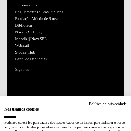
Junte-se a nós
Regulamentos e Atos Públicos
Fundação Alfredo de Sousa
Biblioteca
Nova SBE Today
Moodle@NovaSBE
Webmail
Student Hub
Portal de Denúncias
Siga-nos
Política de privacidade
Nós usamos cookies
Acreditações:
Podemos colocá-los para análise dos nossos dados de visitantes, para melhorar o nosso
site, mostrar conteúdos personalizados e para lhe proporcionar uma óptima experiência
Membro de: