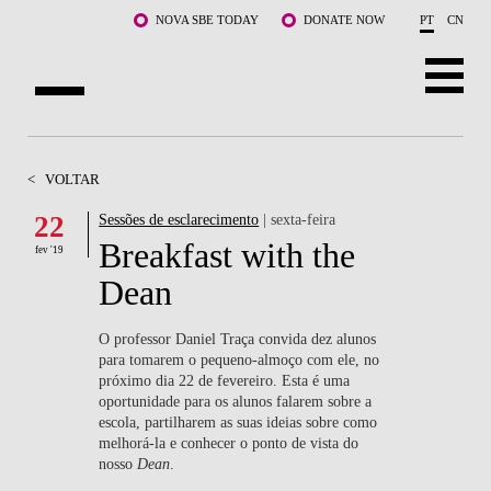
Saltar para o conteúdo principal
NOVA SBE TODAY
DONATE NOW
PT
CN
SOBRE NÓS
<
VOLTAR
CURSOS
22
Sessões de esclarecimento
| sexta-feira
Breakfast with the
DOCENTES E INVESTIGAÇÃO
fev '19
Dean
COMUNIDADE
O professor Daniel Traça convida dez alunos
LIFE AT NOVA SBE
para tomarem o pequeno-almoço com ele, no
próximo dia 22 de fevereiro. Esta é uma
oportunidade para os alunos falarem sobre a
WHAT'S HAPPENING
escola, partilharem as suas ideias sobre como
melhorá-la e conhecer o ponto de vista do
nosso
Dean
.