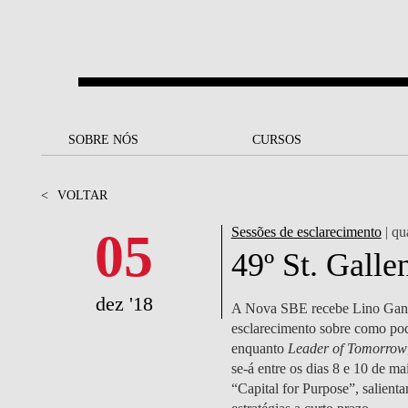
Saltar para o conteúdo principal
SOBRE NÓS
SOBRE NÓS
CURSOS
CURSOS
UM OLHAR SOBRE A NOVA
BOLSAS E
BACK
BACK
<
VOLTAR
SBE
FINANCIAMENTO
PROJETOS PARA UM
JUNTE-SE A NÓS
SOC
05
Sessões de esclarecimento
| qu
A NOSSA MISSÃO
FUTURO MELHOR
CANDIDATURAS
49º St. Gall
DOCENTES E
A
A MARCA
SOCIAL EQUITY
INVESTIGADORES
LICENCIATURAS
dez '18
A Nova SBE recebe Lino Gando
INITIATIVE
B
esclarecimento sobre como pode
QUALIDADE &
PEOPLE AND CULTURE
MESTRADOS
enquanto
Leader of Tomorrow
ACREDITAÇÕES
FELLOWSHIP FOR
B
se-á entre os dias 8 e 10 de 
EXCELLENCE
DOUTORAMENTOS
“Capital for Purpose”, salient
SUSTENTABILIDADE
L