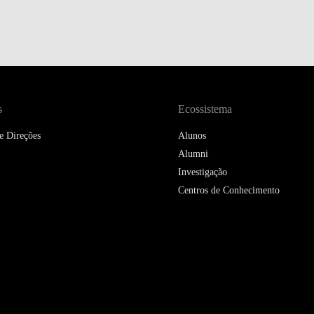
DOUBLE DEGREES
DIREITO & GESTÃO
DIREITO E ECONOMIA
DO MAR
s
Ecossistema
DUAL DEGREE NYU
e Direções
Alunos
Alumni
Investigação
Centros de Conhecimento