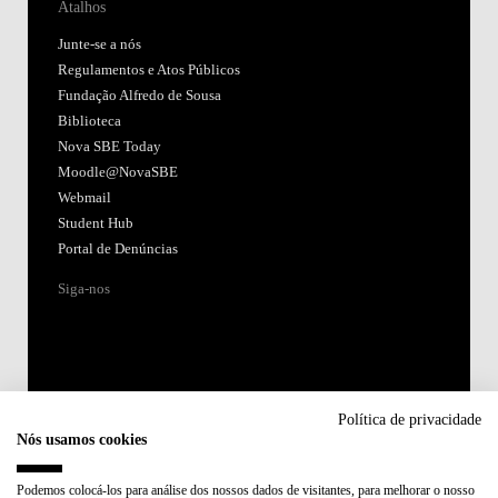
Atalhos
Junte-se a nós
Regulamentos e Atos Públicos
Fundação Alfredo de Sousa
Biblioteca
Nova SBE Today
Moodle@NovaSBE
Webmail
Student Hub
Portal de Denúncias
Siga-nos
Política de privacidade
Nós usamos cookies
Acreditações:
Podemos colocá-los para análise dos nossos dados de visitantes, para melhorar o nosso