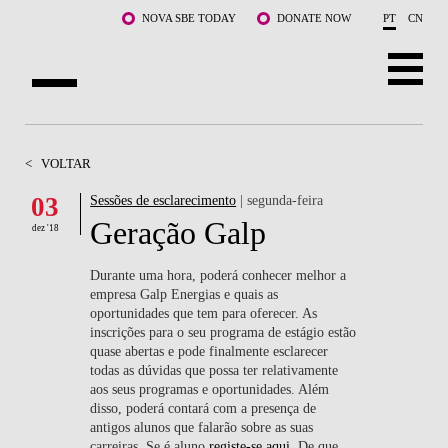
Saltar para o conteúdo principal
NOVA SBE TODAY
DONATE NOW
PT
CN
SOBRE NÓS
<
VOLTAR
CURSOS
03
Sessões de esclarecimento
| segunda-feira
Geração Galp
DOCENTES E INVESTIGAÇÃO
dez '18
COMUNIDADE
Durante uma hora, poderá conhecer melhor a
empresa Galp Energias e quais as
oportunidades que tem para oferecer. As
LIFE AT NOVA SBE
inscrições para o seu programa de estágio estão
quase abertas e pode finalmente esclarecer
WHAT'S HAPPENING
todas as dúvidas que possa ter relativamente
aos seus programas e oportunidades. Além
disso, poderá contará com a presença de
antigos alunos que falarão sobre as suas
carreiras. Se é aluno
registe-se aqui
. De que