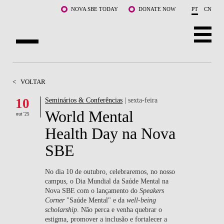
Saltar para o conteúdo principal
NOVA SBE TODAY
DONATE NOW
PT
CN
SOBRE NÓS
<
VOLTAR
CURSOS
10
Seminários & Conferências
| sexta-feira
World Mental
DOCENTES E INVESTIGAÇÃO
out '25
Health Day na Nova
COMUNIDADE
SBE
LIFE AT NOVA SBE
No dia 10 de outubro, celebraremos, no nosso
campus, o Dia Mundial da Saúde Mental na
WHAT'S HAPPENING
Nova SBE com o lançamento do
Speakers
Corner
"Saúde Mental" e da
well-being
scholarship
. Não perca e venha quebrar o
estigma, promover a inclusão e fortalecer a