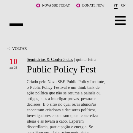
Saltar para o conteúdo principal
NOVA SBE TODAY
DONATE NOW
PT
CN
SOBRE NÓS
<
VOLTAR
CURSOS
10
Seminários & Conferências
| quinta-feira
Public Policy Fest
DOCENTES E INVESTIGAÇÃO
abr '25
COMUNIDADE
Criado pelo Nova SBE Public Policy Institute,
o Public Policy Festival é um think tank de
ação política que não se resume a painéis ou
LIFE AT NOVA SBE
artigos, mas a interligar provas, pessoas e
decisões. É o sítio no qual os/as alunos/as
WHAT'S HAPPENING
encontram criadores e decisores políticos,
investigadores encontram quem concretiza
ideias e as levam a cabo. Esperem
discordância, participação e energia. Se
acreditam em ideias acionáveis, rigor