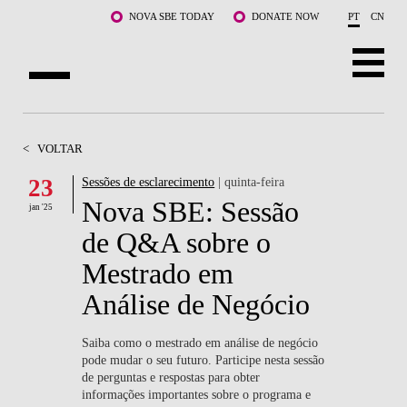
Saltar para o conteúdo principal
NOVA SBE TODAY
DONATE NOW
PT
CN
SOBRE NÓS
<
VOLTAR
CURSOS
23
Sessões de esclarecimento
| quinta-feira
Nova SBE: Sessão
DOCENTES E INVESTIGAÇÃO
jan '25
de Q&A sobre o
COMUNIDADE
Mestrado em
LIFE AT NOVA SBE
Análise de Negócio
WHAT'S HAPPENING
Saiba como o mestrado em análise de negócio
pode mudar o seu futuro. Participe nesta sessão
de perguntas e respostas para obter
informações importantes sobre o programa e