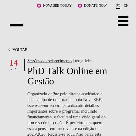
Saltar para o conteúdo principal
NOVA SBE TODAY
DONATE NOW
PT
CN
SOBRE NÓS
<
VOLTAR
CURSOS
14
Sessões de esclarecimento
| terça-feira
PhD Talk Online em
DOCENTES E INVESTIGAÇÃO
jan '25
Gestão
COMUNIDADE
Organizado
online
pelo diretor académico e
LIFE AT NOVA SBE
pela equipa de doutoramento da Nova SBE,
este
webinar
servirá para discutir detalhes
importantes sobre o programa, incluindo
WHAT'S HAPPENING
financiamento, e facultará uma visão geral do
processo de inscrição. É perfeito para quem
está a pensar em inscrever-se na edição de
2025/2026. Registe-se
aqui
. Não perca esta