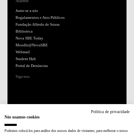
Atalhos
Junte-se a nós
Regulamentos e Atos Públicos
Fundação Alfredo de Sousa
Biblioteca
Nova SBE Today
Moodle@NovaSBE
Webmail
Student Hub
Portal de Denúncias
Siga-nos
Política de privacidade
Nós usamos cookies
Acreditações:
Podemos colocá-los para análise dos nossos dados de visitantes, para melhorar o nosso