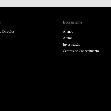
DOUBLE DEGREES
DIREITO & GESTÃO
s
Ecossistema
DIREITO E ECONOMIA
DO MAR
e Direções
Alunos
Alumni
DUAL DEGREE NYU
Investigação
Centros de Conhecimento