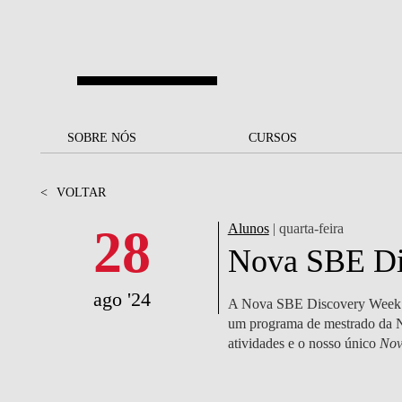
Saltar para o conteúdo principal
SOBRE NÓS
SOBRE NÓS
CURSOS
CURSOS
UM OLHAR SOBRE A NOVA
BOLSAS E
BACK
BACK
<
VOLTAR
SBE
FINANCIAMENTO
PROJETOS PARA UM
JUNTE-SE A NÓS
SOC
28
Alunos
| quarta-feira
A NOSSA MISSÃO
FUTURO MELHOR
CANDIDATURAS
Nova SBE Di
DOCENTES E
A
A MARCA
SOCIAL EQUITY
INVESTIGADORES
LICENCIATURAS
ago '24
A Nova SBE Discovery Week é u
INITIATIVE
B
um programa de mestrado da Nov
QUALIDADE &
PEOPLE AND CULTURE
MESTRADOS
atividades e o nosso único
Nov
ACREDITAÇÕES
FELLOWSHIP FOR
B
EXCELLENCE
DOUTORAMENTOS
SUSTENTABILIDADE
L