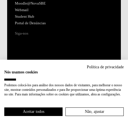
Moodle@NovaSBE
Webmail
Student Hub
Portal de Denúncias
Siga-nos
Política de privacidade
Nós usamos cookies
Acreditações:
Podemos colocá-los para análise dos nossos dados de visitantes, para melhorar o nosso
site, mostrar conteúdos personalizados e para lhe proporcionar uma óptima experiência
Membro de:
no site. Para mais informações sobre os cookies que utilizamos, abra as configurações.
Participa em:
Aceitar todos
Não, ajustar
Plano de Recuperação e Resiliência (PRR)