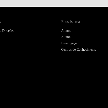
DOUBLE DEGREES
DIREITO & GESTÃO
s
Ecossistema
DIREITO E ECONOMIA
DO MAR
e Direções
Alunos
Alumni
DUAL DEGREE NYU
Investigação
Centros de Conhecimento