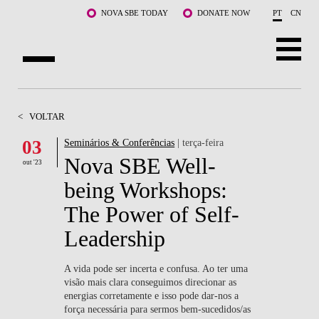
Saltar para o conteúdo principal
NOVA SBE TODAY
DONATE NOW
PT
CN
SOBRE NÓS
<
VOLTAR
CURSOS
03
Seminários & Conferências
| terça-feira
Nova SBE Well-
DOCENTES E INVESTIGAÇÃO
out '23
being Workshops:
COMUNIDADE
The Power of Self-
LIFE AT NOVA SBE
Leadership
WHAT'S HAPPENING
A vida pode ser incerta e confusa. Ao ter uma
visão mais clara conseguimos direcionar as
energias corretamente e isso pode dar-nos a
força necessária para sermos bem-sucedidos/as