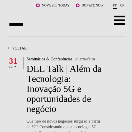
Saltar para o conteúdo principal
NOVA SBE TODAY
DONATE NOW
PT
CN
SOBRE NÓS
<
VOLTAR
CURSOS
31
Seminários & Conferências
| quarta-feira
DEL Talk | Além da
DOCENTES E INVESTIGAÇÃO
mai '23
Tecnologia:
COMUNIDADE
Inovação 5G e
LIFE AT NOVA SBE
oportunidades de
negócio
WHAT'S HAPPENING
Que tipo de novos negócios surgirão a partir
de 5G? Considerando que a tecnologia 5G