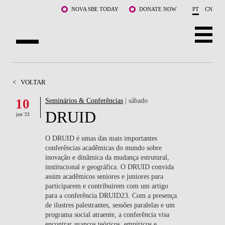
Saltar para o conteúdo principal
NOVA SBE TODAY
DONATE NOW
PT
CN
SOBRE NÓS
<
VOLTAR
CURSOS
10
Seminários & Conferências
| sábado
DRUID
DOCENTES E INVESTIGAÇÃO
jun '23
COMUNIDADE
O DRUID é umas das mais importantes
conferências acadêmicas do mundo sobre
inovação e dinâmica da mudança estrutural,
LIFE AT NOVA SBE
institucional e geográfica. O DRUID convida
assim acadêmicos seniores e juniores para
WHAT'S HAPPENING
participarem e contribuirem com um artigo
para a conferência DRUID23. Com a presença
de ilustres palestrantes, sessões paralelas e um
programa social atraente, a conferência visa
encontrar avanços teóricos, empíricos e