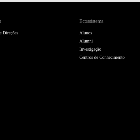
DOUBLE DEGREES
DIREITO & GESTÃO
s
Ecossistema
DIREITO E ECONOMIA
e Direções
Alunos
DO MAR
Alumni
Investigação
DUAL DEGREE NYU
Centros de Conhecimento