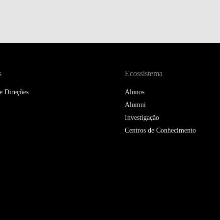
DOUBLE DEGREES
DIREITO & GESTÃO
DIREITO E ECONOMIA
DO MAR
s
Ecossistema
DUAL DEGREE NYU
e Direções
Alunos
Alumni
Investigação
Centros de Conhecimento