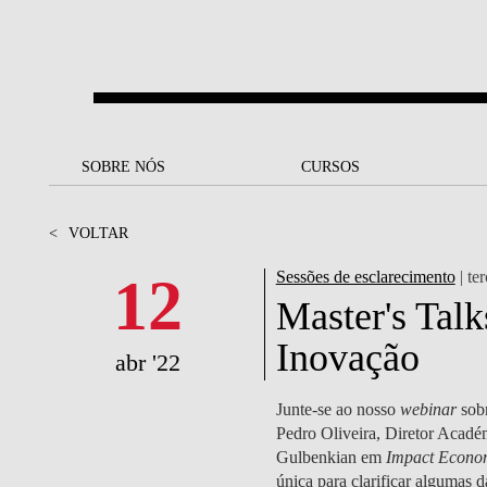
Saltar para o conteúdo principal
SOBRE NÓS
SOBRE NÓS
CURSOS
CURSOS
UM OLHAR SOBRE A NOVA
BOLSAS E
BACK
BACK
<
VOLTAR
SBE
FINANCIAMENTO
PROJETOS PARA UM
JUNTE-SE A NÓS
SOC
12
Sessões de esclarecimento
| ter
A NOSSA MISSÃO
FUTURO MELHOR
CANDIDATURAS
Master's Tal
DOCENTES E
A
Inovação
A MARCA
SOCIAL EQUITY
INVESTIGADORES
LICENCIATURAS
abr '22
INITIATIVE
B
QUALIDADE &
PEOPLE AND CULTURE
MESTRADOS
Junte-se ao nosso
webinar
sob
ACREDITAÇÕES
FELLOWSHIP FOR
B
Pedro Oliveira, Diretor Acadé
EXCELLENCE
DOUTORAMENTOS
Gulbenkian em
Impact Econo
SUSTENTABILIDADE
L
única para clarificar algumas