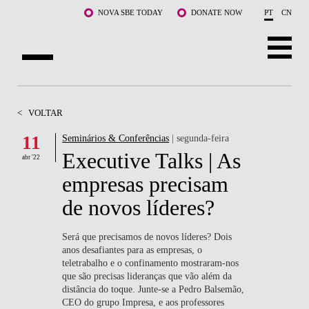
Saltar para o conteúdo principal
NOVA SBE TODAY
DONATE NOW
PT
CN
SOBRE NÓS
<
VOLTAR
CURSOS
11
Seminários & Conferências
| segunda-feira
Executive Talks | As
DOCENTES E INVESTIGAÇÃO
abr '22
empresas precisam
COMUNIDADE
de novos líderes?
LIFE AT NOVA SBE
Será que precisamos de novos líderes? Dois
anos desafiantes para as empresas, o
WHAT'S HAPPENING
teletrabalho e o confinamento mostraram-nos
que são precisas lideranças que vão além da
distância do toque. Junte-se a Pedro Balsemão,
CEO do grupo Impresa, e aos professores