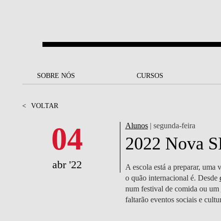
Saltar para o conteúdo principal
SOBRE NÓS
SOBRE NÓS
CURSOS
CURSOS
UM OLHAR SOBRE A NOVA
BOLSAS E
BACK
BACK
<
VOLTAR
SBE
FINANCIAMENTO
PROJETOS PARA UM
JUNTE-SE A NÓS
SOC
04
Alunos
| segunda-feira
A NOSSA MISSÃO
FUTURO MELHOR
CANDIDATURAS
2022 Nova SB
DOCENTES E
A
A MARCA
SOCIAL EQUITY
INVESTIGADORES
LICENCIATURAS
abr '22
A escola está a preparar, um
INITIATIVE
B
o quão internacional é. Desde
QUALIDADE &
PEOPLE AND CULTURE
MESTRADOS
num festival de comida ou um
ACREDITAÇÕES
FELLOWSHIP FOR
B
faltarão eventos sociais e cultu
EXCELLENCE
DOUTORAMENTOS
SUSTENTABILIDADE
L