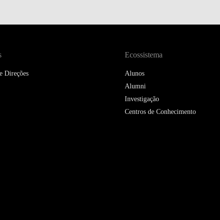
DOUBLE DEGREES
DIREITO & GESTÃO
DIREITO E ECONOMIA
s
Ecossistema
DO MAR
e Direções
Alunos
DUAL DEGREE NYU
Alumni
Investigação
Centros de Conhecimento