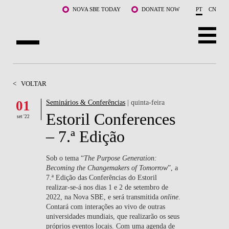
Saltar para o conteúdo principal
NOVA SBE TODAY
DONATE NOW
PT
CN
SOBRE NÓS
<
VOLTAR
CURSOS
01
Seminários & Conferências
| quinta-feira
Estoril Conferences
DOCENTES E INVESTIGAÇÃO
set '22
– 7.ª Edição
COMUNIDADE
Sob o tema “
The Purpose Generation:
LIFE AT NOVA SBE
Becoming the Changemakers of Tomorrow
”, a
7.ª Edição das Conferências do Estoril
realizar-se-á nos dias 1 e 2 de setembro de
WHAT'S HAPPENING
2022, na Nova SBE, e será transmitida
online
.
Contará com interações ao vivo de outras
universidades mundiais, que realizarão os seus
próprios eventos locais. Com uma agenda de