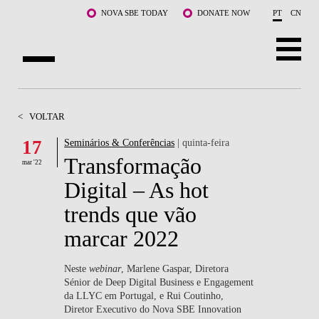
Saltar para o conteúdo principal
NOVA SBE TODAY
DONATE NOW
PT
CN
SOBRE NÓS
<
VOLTAR
CURSOS
17
Seminários & Conferências
| quinta-feira
Transformação
DOCENTES E INVESTIGAÇÃO
mar '22
Digital – As hot
COMUNIDADE
trends que vão
LIFE AT NOVA SBE
marcar 2022
WHAT'S HAPPENING
Neste
webinar
, Marlene Gaspar, Diretora
Sénior de Deep Digital Business e Engagement
da LLYC em Portugal, e Rui Coutinho,
Diretor Executivo do Nova SBE Innovation