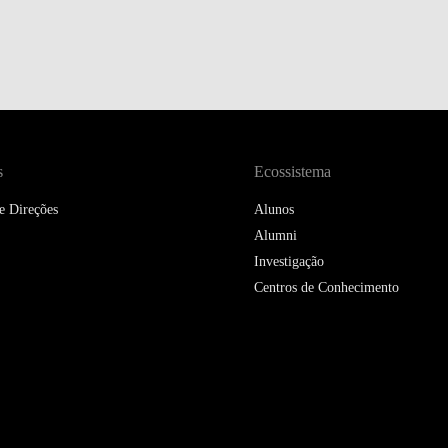
DOUBLE DEGREES
DIREITO & GESTÃO
DIREITO E ECONOMIA
DO MAR
DUAL DEGREE NYU
s
Ecossistema
e Direções
Alunos
Alumni
Investigação
Centros de Conhecimento