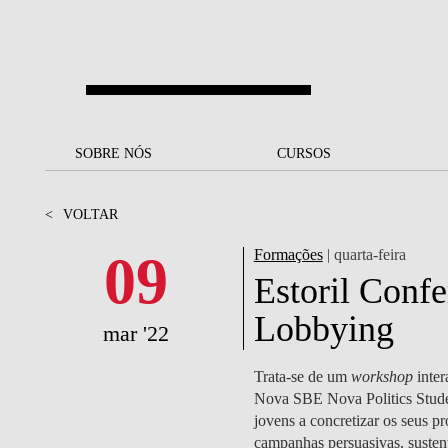
Saltar para o conteúdo principal
SOBRE NÓS
SOBRE NÓS
CURSOS
CURSOS
UM OLHAR SOBRE A NOVA
BOLSAS E
BACK
BACK
<
VOLTAR
SBE
FINANCIAMENTO
PROJETOS PARA UM
JUNTE-SE A NÓS
SOC
09
Formações
| quarta-feira
A NOSSA MISSÃO
FUTURO MELHOR
CANDIDATURAS
Estoril Conf
DOCENTES E
A
Lobbying
A MARCA
SOCIAL EQUITY
INVESTIGADORES
LICENCIATURAS
mar '22
INITIATIVE
B
QUALIDADE &
PEOPLE AND CULTURE
MESTRADOS
Trata-se de um
workshop
inter
ACREDITAÇÕES
FELLOWSHIP FOR
B
Nova SBE Nova Politics Stude
EXCELLENCE
DOUTORAMENTOS
jovens a concretizar os seus pr
SUSTENTABILIDADE
L
campanhas persuasivas, sustent