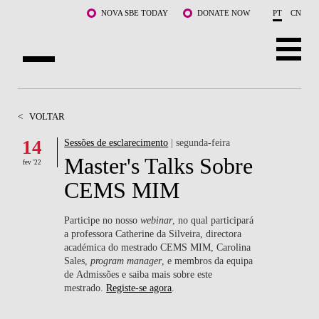
Saltar para o conteúdo principal
NOVA SBE TODAY
DONATE NOW
PT
CN
SOBRE NÓS
<
VOLTAR
CURSOS
14
Sessões de esclarecimento
| segunda-feira
Master's Talks Sobre
DOCENTES E INVESTIGAÇÃO
fev '22
CEMS MIM
COMUNIDADE
Participe no nosso
webinar
, no qual participará
LIFE AT NOVA SBE
a professora Catherine da Silveira, directora
académica do mestrado CEMS MIM, Carolina
Sales,
program manager
, e membros da equipa
WHAT'S HAPPENING
de Admissões e saiba mais sobre este
mestrado.
Registe-se agora
.