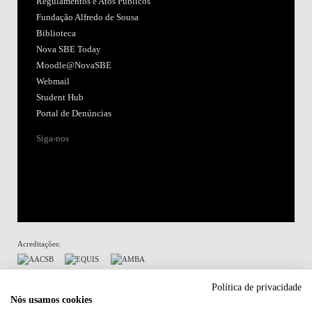
Regulamentos e Atos Públicos
Fundação Alfredo de Sousa
Biblioteca
Nova SBE Today
Moodle@NovaSBE
Webmail
Student Hub
Portal de Denúncias
Siga-nos
Acreditações:
Membro de:
Política de privacidade
Nós usamos cookies