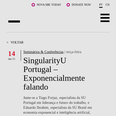
Saltar para o conteúdo principal
NOVA SBE TODAY
DONATE NOW
PT
CN
SOBRE NÓS
<
VOLTAR
CURSOS
14
Seminários & Conferências
| terça-feira
SingularityU
DOCENTES E INVESTIGAÇÃO
dez '21
Portugal –
COMUNIDADE
Exponencialmente
LIFE AT NOVA SBE
falando
WHAT'S HAPPENING
Junte-se a Tiago Forjaz, especialista da SU
Portugal em liderança e futuro do trabalho, e
Eduardo Ibrahim, especialista da SU Brasil em
economia exponencial e inteligência artificial,