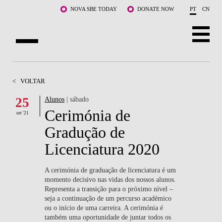
Saltar para o conteúdo principal
NOVA SBE TODAY
DONATE NOW
PT
CN
SOBRE NÓS
<
VOLTAR
CURSOS
25
Alunos
| sábado
Cerimónia de
DOCENTES E INVESTIGAÇÃO
set '21
Gradução de
COMUNIDADE
Licenciatura 2020
LIFE AT NOVA SBE
A cerimónia de graduação de licenciatura é um
momento decisivo nas vidas dos nossos alunos.
WHAT'S HAPPENING
Representa a transição para o próximo nível –
seja a continuação de um percurso académico
ou o início de uma carreira. A cerimónia é
também uma oportunidade de juntar todos os