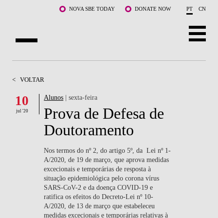
Saltar para o conteúdo principal
NOVA SBE TODAY
DONATE NOW
PT
CN
SOBRE NÓS
<
VOLTAR
CURSOS
10
Alunos
| sexta-feira
Prova de Defesa de
DOCENTES E INVESTIGAÇÃO
jul '20
Doutoramento
COMUNIDADE
Nos termos do nº 2, do artigo 5º, da Lei nº 1-
LIFE AT NOVA SBE
A/2020, de 19 de março, que aprova medidas
excecionais e temporárias de resposta à
situação epidemiológica pelo corona vírus
WHAT'S HAPPENING
SARS-CoV-2 e da doença COVID-19 e
ratifica os efeitos do Decreto-Lei nº 10-
A/2020, de 13 de março que estabeleceu
medidas excecionais e temporárias relativas à