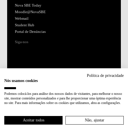
Nova SBE Today
Moodle@NovaSBE
Webmail
Student Hub
Portal de Denúncias
Siga-nos
Política de privacidade
Nós usamos cookies
Acreditações:
Podemos colocá-los para análise dos nossos dados de visitantes, para melhorar o nosso
site, mostrar conteúdos personalizados e para lhe proporcionar uma óptima experiência
Membro de:
no site. Para mais informações sobre os cookies que utilizamos, abra as configurações.
Participa em:
Aceitar todos
Não, ajustar