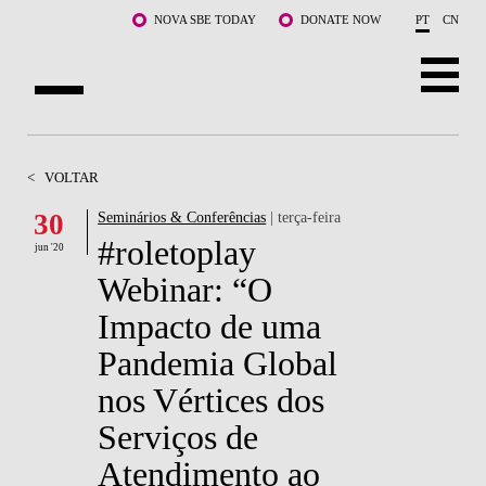
Saltar para o conteúdo principal
NOVA SBE TODAY
DONATE NOW
PT
CN
SOBRE NÓS
<
VOLTAR
CURSOS
30
Seminários & Conferências
| terça-feira
#roletoplay
DOCENTES E INVESTIGAÇÃO
jun '20
Webinar: “O
COMUNIDADE
Impacto de uma
LIFE AT NOVA SBE
Pandemia Global
nos Vértices dos
WHAT'S HAPPENING
Serviços de
Atendimento ao