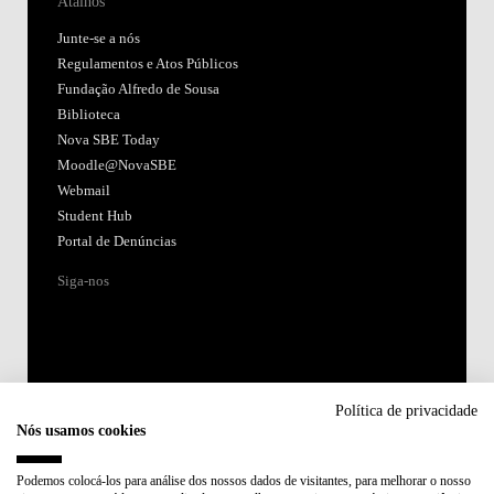
Atalhos
Junte-se a nós
Regulamentos e Atos Públicos
Fundação Alfredo de Sousa
Biblioteca
Nova SBE Today
Moodle@NovaSBE
Webmail
Student Hub
Portal de Denúncias
Siga-nos
Política de privacidade
Nós usamos cookies
Acreditações:
Podemos colocá-los para análise dos nossos dados de visitantes, para melhorar o nosso