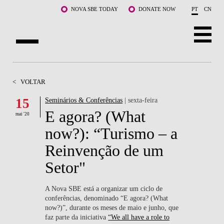
Saltar para o conteúdo principal
NOVA SBE TODAY
DONATE NOW
PT
CN
SOBRE NÓS
<
VOLTAR
CURSOS
15
Seminários & Conferências
| sexta-feira
E agora? (What
DOCENTES E INVESTIGAÇÃO
mai '20
now?): “Turismo – a
COMUNIDADE
Reinvenção de um
LIFE AT NOVA SBE
Setor"
WHAT'S HAPPENING
A Nova SBE está a organizar um ciclo de
conferências, denominado “
E agora? (What
now?)
”, durante os meses de maio e junho, que
faz parte da iniciativa
“We all have a role to