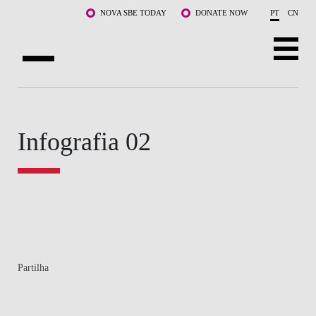
Saltar para o conteúdo principal
NOVA SBE TODAY
DONATE NOW
PT
CN
SOBRE NÓS
CURSOS
Infografia 02
DOCENTES E INVESTIGAÇÃO
COMUNIDADE
LIFE AT NOVA SBE
WHAT'S HAPPENING
Partilha