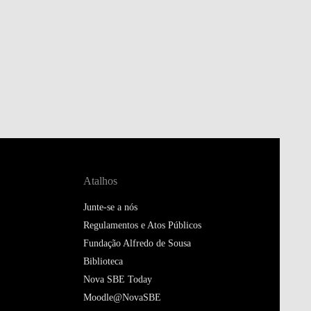
Atalhos
Junte-se a nós
Regulamentos e Atos Públicos
Fundação Alfredo de Sousa
Biblioteca
Nova SBE Today
Moodle@NovaSBE