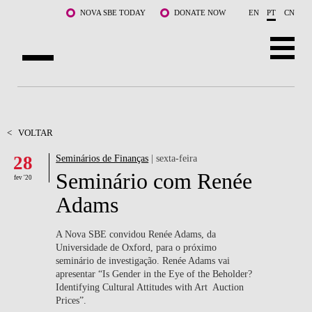
Saltar para o conteúdo principal
NOVA SBE TODAY
DONATE NOW
EN
PT
CN
SOBRE NÓS
CURSOS
<
VOLTAR
28
Seminários de Finanças
| sexta-feira
DOCENTES E INVESTIGAÇÃO
Seminário com Renée
fev '20
COMUNIDADE
Adams
LIFE AT NOVA SBE
A Nova SBE convidou Renée Adams,
da
Universidade de Oxford, para o próximo
WHAT'S HAPPENING
seminário de investigação. Renée Adams vai
apresentar “Is Gender in the Eye of the Beholder?
Identifying Cultural Attitudes with Art Auction
Prices”.