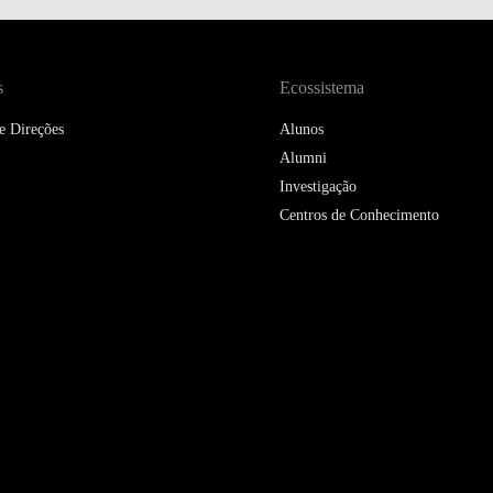
DOUBLE DEGREES
DIREITO & GESTÃO
s
Ecossistema
DIREITO E ECONOMIA
e Direções
Alunos
DO MAR
Alumni
DUAL DEGREE NYU
Investigação
Centros de Conhecimento