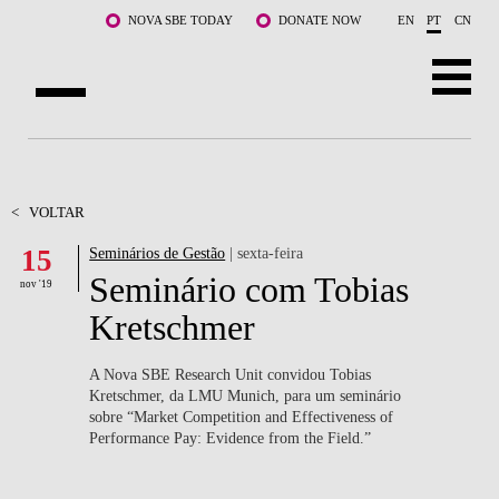
Saltar para o conteúdo principal
NOVA SBE TODAY
DONATE NOW
EN
PT
CN
SOBRE NÓS
CURSOS
<
VOLTAR
15
Seminários de Gestão
| sexta-feira
DOCENTES E INVESTIGAÇÃO
Seminário com Tobias
nov '19
COMUNIDADE
Kretschmer
LIFE AT NOVA SBE
A Nova SBE Research Unit convidou Tobias
Kretschmer, da LMU Munich
,
para um seminário
WHAT'S HAPPENING
sobre “Market Competition and Effectiveness of
Performance Pay: Evidence from the Field.”