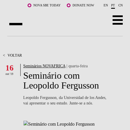
Saltar para o conteúdo principal
NOVA SBE TODAY
DONATE NOW
EN
PT
CN
SOBRE NÓS
CURSOS
<
VOLTAR
16
Seminários NOVAFRICA
| quarta-feira
DOCENTES E INVESTIGAÇÃO
Seminário com
out '19
COMUNIDADE
Leopoldo Fergusson
LIFE AT NOVA SBE
Leopoldo Fergusson, da Universidad de los Andes,
vai apresentar o seu estudo. Junte-se a nós.
WHAT'S HAPPENING