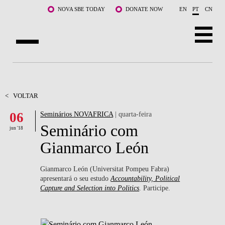
Saltar para o conteúdo principal
NOVA SBE TODAY
DONATE NOW
EN
PT
CN
SOBRE NÓS
CURSOS
<
VOLTAR
06
Seminários NOVAFRICA
| quarta-feira
DOCENTES E INVESTIGAÇÃO
Seminário com
jun '18
COMUNIDADE
Gianmarco León
LIFE AT NOVA SBE
Gianmarco León (Universitat Pompeu Fabra)
apresentará o seu estudo
Accountability, Political
WHAT'S HAPPENING
Capture and Selection into Politics
. Participe.