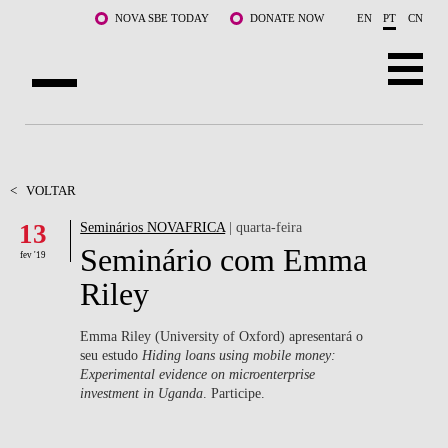
Saltar para o conteúdo principal
NOVA SBE TODAY
DONATE NOW
EN
PT
CN
SOBRE NÓS
CURSOS
<
VOLTAR
13
Seminários NOVAFRICA
| quarta-feira
DOCENTES E INVESTIGAÇÃO
Seminário com Emma
fev '19
COMUNIDADE
Riley
LIFE AT NOVA SBE
Emma Riley (University of Oxford) apresentará o
seu estudo
Hiding loans using mobile money:
WHAT'S HAPPENING
Experimental evidence on microenterprise
investment in Uganda
. Participe.