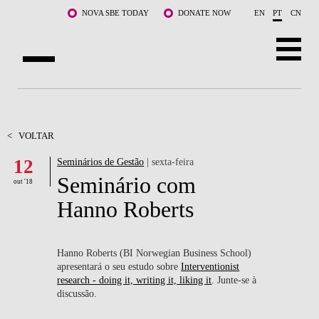
Saltar para o conteúdo principal
NOVA SBE TODAY
DONATE NOW
EN
PT
CN
SOBRE NÓS
CURSOS
<
VOLTAR
12
Seminários de Gestão
| sexta-feira
DOCENTES E INVESTIGAÇÃO
Seminário com
out '18
COMUNIDADE
Hanno Roberts
LIFE AT NOVA SBE
Hanno Roberts (BI Norwegian Business School)
WHAT'S HAPPENING
apresentará o seu estudo sobre
Interventionist
research - doing it, writing it, liking it
. Junte-se à
discussão.