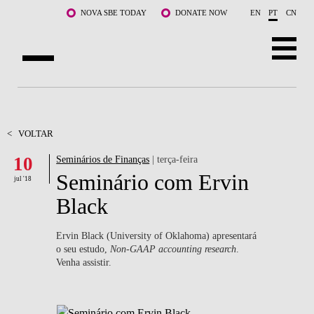
Saltar para o conteúdo principal
NOVA SBE TODAY
DONATE NOW
EN
PT
CN
SOBRE NÓS
CURSOS
<
VOLTAR
10
Seminários de Finanças
| terça-feira
DOCENTES E INVESTIGAÇÃO
Seminário com Ervin
jul '18
COMUNIDADE
Black
LIFE AT NOVA SBE
Ervin Black (University of Oklahoma) apresentará
o seu estudo,
Non-GAAP accounting research
.
WHAT'S HAPPENING
Venha assistir.