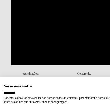
Acreditações:
Membro de:
Nós usamos cookies
Plano de Recuperação e Resiliência (PRR)
Podemos colocá-los para análise dos nossos dados de visitantes, para melhorar o nosso site
sobre os cookies que utilizamos, abra as configurações.