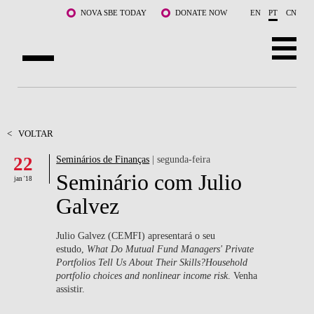
Saltar para o conteúdo principal
NOVA SBE TODAY
DONATE NOW
EN
PT
CN
SOBRE NÓS
CURSOS
<
VOLTAR
22
Seminários de Finanças
| segunda-feira
DOCENTES E INVESTIGAÇÃO
Seminário com Julio
jan '18
COMUNIDADE
Galvez
LIFE AT NOVA SBE
Julio Galvez (CEMFI) apresentará o seu
estudo,
What Do Mutual Fund Managers' Private
WHAT'S HAPPENING
Portfolios Tell Us About Their Skills?Household
portfolio choices and nonlinear income risk
. Venha
assistir.